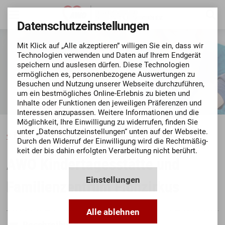
Datenschutz­einstellungen
Mit Klick auf „Alle akzeptieren” willigen Sie ein, dass wir
Techno­logien verwenden und Daten auf Ihrem Endgerät
speichern und auslesen dürfen. Diese Techno­logien
ermög­lichen es, personen­bezo­gene Aus­wertungen zu
Besuchen und Nutzung unserer Webseite durch­zu­führen,
um ein bestmögli­ches Online-Erlebnis zu bieten und
Inhalte oder Funktionen den jeweiligen Präferenzen und
Inte­ressen anzupassen. Weitere Informationen und die
Mög­lich­keit, Ihre Ein­willigung zu widerrufen, finden Sie
unter „Datenschutz­einstellungen“ unten auf der Webseite.
Kitas vor Ort anzeigen
Durch den Widerruf der Ein­willigung wird die Recht­mäßig­
keit der bis dahin erfolgten Verarbeitung nicht berührt.
AWO Kindertagesstätte und
Einstellungen
Familienzentrum Flohzirkus
Alle ablehnen
Beschreibung