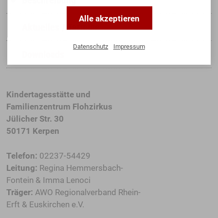
Alle akzeptieren
Aktuelles / Termine
Datenschutz
Impressum
Downloads
Kindertagesstätte und
Familienzentrum Flohzirkus
Jülicher Str. 30
50171 Kerpen
Telefon:
02237-54429
Leitung:
Regina Hemmersbach-
Fontein & Imma Lenoci
Träger:
AWO Regionalverband Rhein-
Erft & Euskirchen e.V.