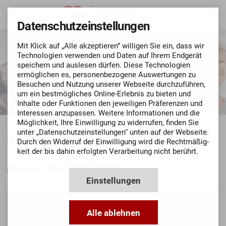
Datenschutz­einstellungen
Mit Klick auf „Alle akzeptieren” willigen Sie ein, dass wir
Techno­logien verwenden und Daten auf Ihrem Endgerät
speichern und auslesen dürfen. Diese Techno­logien
ermög­lichen es, personen­bezo­gene Aus­wertungen zu
Besuchen und Nutzung unserer Webseite durch­zu­führen,
um ein bestmögli­ches Online-Erlebnis zu bieten und
Inhalte oder Funktionen den jeweiligen Präferenzen und
Inte­ressen anzupassen. Weitere Informationen und die
Mög­lich­keit, Ihre Ein­willigung zu widerrufen, finden Sie
unter „Datenschutz­einstellungen“ unten auf der Webseite.
Betreuungsverein
Durch den Widerruf der Ein­willigung wird die Recht­mäßig­
keit der bis dahin erfolgten Verarbeitung nicht berührt.
Ansprechpartner*innen
Einstellungen
Evelyn Drach
Alle ablehnen
Leitung Fachgruppe Jugendsozialarbeit u.