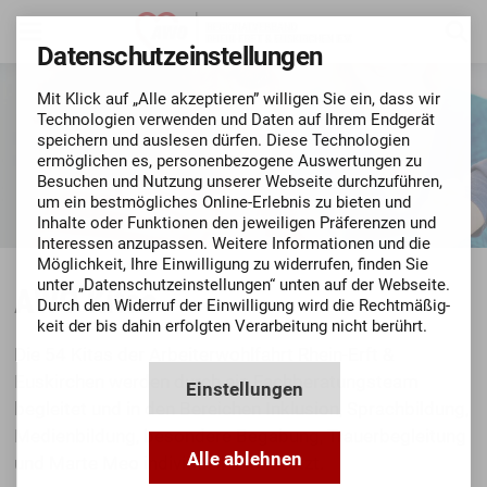
Datenschutz­einstellungen
Mit Klick auf „Alle akzeptieren” willigen Sie ein, dass wir
Techno­logien verwenden und Daten auf Ihrem Endgerät
speichern und auslesen dürfen. Diese Techno­logien
ermög­lichen es, personen­bezo­gene Aus­wertungen zu
Besuchen und Nutzung unserer Webseite durch­zu­führen,
um ein bestmögli­ches Online-Erlebnis zu bieten und
Inhalte oder Funktionen den jeweiligen Präferenzen und
Inte­ressen anzupassen. Weitere Informationen und die
Mög­lich­keit, Ihre Ein­willigung zu widerrufen, finden Sie
unter „Datenschutz­einstellungen“ unten auf der Webseite.
AWO Kitas
Durch den Widerruf der Ein­willigung wird die Recht­mäßig­
keit der bis dahin erfolgten Verarbeitung nicht berührt.
Die 54 Kitas der Arbeiterwohlfahrt Rhein-Erft &
Euskirchen werden durch ein Fachberatungsteam
Einstellungen
begleitet und in den Bereichen Inklusion, Sprachbildung,
Medienbildung, besondere Begabung, Trauerbegleitung
Alle ablehnen
und Marte Meo individuell unterstützt.