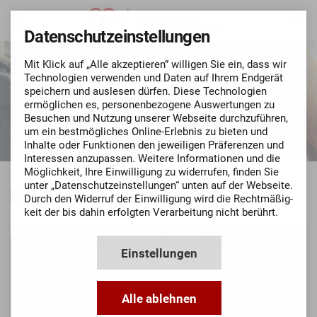
Datenschutz­einstellungen
Mit Klick auf „Alle akzeptieren” willigen Sie ein, dass wir
Techno­logien verwenden und Daten auf Ihrem Endgerät
speichern und auslesen dürfen. Diese Techno­logien
ermög­lichen es, personen­bezo­gene Aus­wertungen zu
Besuchen und Nutzung unserer Webseite durch­zu­führen,
um ein bestmögli­ches Online-Erlebnis zu bieten und
Inhalte oder Funktionen den jeweiligen Präferenzen und
Inte­ressen anzupassen. Weitere Informationen und die
Mög­lich­keit, Ihre Ein­willigung zu widerrufen, finden Sie
unter „Datenschutz­einstellungen“ unten auf der Webseite.
Begleiteter Umgang
Durch den Widerruf der Ein­willigung wird die Recht­mäßig­
keit der bis dahin erfolgten Verarbeitung nicht berührt.
Leitung Fachgruppe Erziehungshilfen
Einstellungen
Sebastian Bitzer
Eifelring 28
53879 Euskirchen
Alle ablehnen
Mobil: 0160 - 96312532