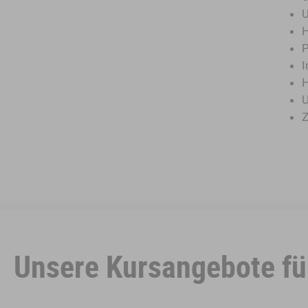
U
H
P
I
H
U
Z
Unsere Kursangebote fü