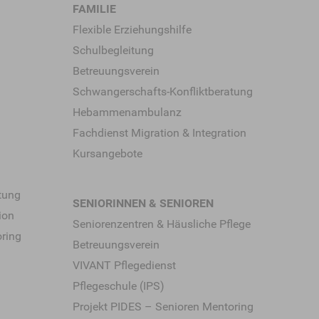
FAMILIE
Flexible Erziehungshilfe
Schulbegleitung
Betreuungsverein
Schwangerschafts-Konfliktberatung
Hebammen­ambulanz
Fachdienst Migration & Integration
Kursangebote
tung
SENIORINNEN & SENIOREN
ion
Seniorenzentren & Häusliche Pflege
oring
Betreuungsverein
VIVANT Pflegedienst
Pflegeschule (IPS)
Projekt PIDES – Senioren Mentoring