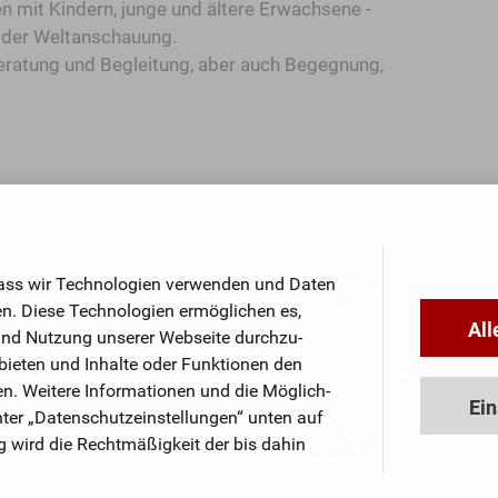
en mit Kindern, junge und ältere Erwachsene -
 oder Weltanschauung.
Beratung und Begleitung, aber auch Begegnung,
rogramm:
, dass wir Techno­logien verwenden und Daten
. Diese Techno­logien ermög­lichen es,
All
nd Nutzung unserer Webseite durch­zu­
Datei:
 bieten und Inhalte oder Funktionen den
n. Weitere Informationen und die Mög­lich­
inzelnen Kapiteln
Ein
 unter „Datenschutz­einstellungen“ unten auf
 wird die Recht­mäßig­keit der bis dahin
 Handy zu übertragen.