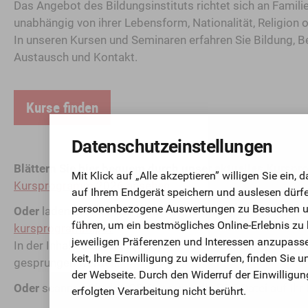
Das Angebot des Bildungsinstituts richtet sich an Famili
unabhängig von ihrer Lebensform, Nationalität, Religion
In unseren Kursen und Seminaren erfahren Sie Bildung, 
Austausch und Kontakt.
Kurse finden
Datenschutz­einstellungen
Blättern Sie hier bequem durch unser aktuelles Kursp
Mit Klick auf „Alle akzeptieren” willigen Sie ein
Kursprogramm 2026 ansehen
auf Ihrem Endgerät speichern und auslesen dürfen
personen­bezo­gene Aus­wertungen zu Besuchen u
Oder
laden Sie hier das gesamte Kursprogramm als PDF 
führen, um ein bestmögli­ches Online-Erlebnis zu
kursprogramm.pdf
jeweiligen Präferenzen und Inte­ressen anzupasse
In der Inhaltsübersicht (Seiten: 6-9) kann direkt zu den e
keit, Ihre Ein­willigung zu widerrufen, finden Sie
gesprungen werden.
der Webseite. Durch den Widerruf der Ein­willigung
Oder
scannen Sie den QR Code, um die PDF Datei auf Ihr
erfolgten Verarbeitung nicht berührt.