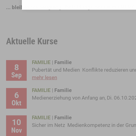
... bleiben Sie neugierig. Ihr Bildungsinstitut mit HERZ.
Aktuelle Kurse
FAMILIE
|
Familie
8
Pubertät und Medien  Konflikte reduzieren un
Sep
mehr lesen
FAMILIE
|
Familie
6
Medienerziehung von Anfang an, Di. 06.10.20
Okt
FAMILIE
|
Familie
10
Sicher im Netz  Medienkompetenz in der Grun
Nov