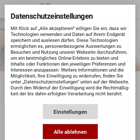
Datenschutz­einstellungen
Mit Klick auf „Alle akzeptieren” willigen Sie ein, dass wir
Techno­logien verwenden und Daten auf Ihrem Endgerät
speichern und auslesen dürfen. Diese Techno­logien
ermög­lichen es, personen­bezo­gene Aus­wertungen zu
Besuchen und Nutzung unserer Webseite durch­zu­führen,
um ein bestmögli­ches Online-Erlebnis zu bieten und
Inhalte oder Funktionen den jeweiligen Präferenzen und
Inte­ressen anzupassen. Weitere Informationen und die
Mög­lich­keit, Ihre Ein­willigung zu widerrufen, finden Sie
unter „Datenschutz­einstellungen“ unten auf der Webseite.
Flexible Erziehungshilfe
Durch den Widerruf der Ein­willigung wird die Recht­mäßig­
keit der bis dahin erfolgten Verarbeitung nicht berührt.
Leitung Fachgruppe Erziehungshilfen
Einstellungen
Sebastian Bitzer
Eifelring 28
53879 Euskirchen
Alle ablehnen
Mobil: 0160 - 96312532