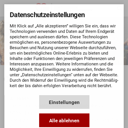
Datenschutz­einstellungen
Mit Klick auf „Alle akzeptieren” willigen Sie ein, dass wir
Techno­logien verwenden und Daten auf Ihrem Endgerät
speichern und auslesen dürfen. Diese Techno­logien
ermög­lichen es, personen­bezo­gene Aus­wertungen zu
Besuchen und Nutzung unserer Webseite durch­zu­führen,
um ein bestmögli­ches Online-Erlebnis zu bieten und
Inhalte oder Funktionen den jeweiligen Präferenzen und
Inte­ressen anzupassen. Weitere Informationen und die
Mög­lich­keit, Ihre Ein­willigung zu widerrufen, finden Sie
unter „Datenschutz­einstellungen“ unten auf der Webseite.
Ortsvereine
Durch den Widerruf der Ein­willigung wird die Recht­mäßig­
keit der bis dahin erfolgten Verarbeitung nicht berührt.
Alt Hürth
Einstellungen
Begegnungsstätte: Große Ölbruchstraße 22,
50354 Hürth
Vorsitzende(r): Hans Werner Breuer – Kendenicher
Alle ablehnen
Str. 53, 50354 Hürth