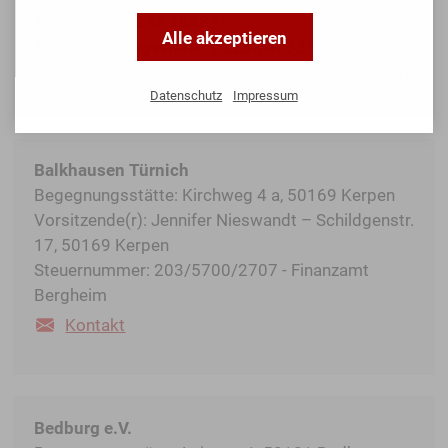
Tel. privat: 02233 46382
Alle akzeptieren
Tel. Begegnungsstätte: 02233 42337
Steuernummer: 224/5786/1252 - Finanzamt Brühl
Datenschutz
Impressum
Balkhausen Türnich
Begegnungsstätte: Kirchweg 4 a, 50169 Kerpen
Vorsitzende(r): Jennifer Nieswandt – Schildgenstr.
17, 50169 Kerpen
Steuernummer: 203/5700/2707 - Finanzamt
Bergheim
Kontakt
Bedburg e.V.